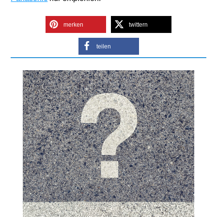
merken
twittern
teilen