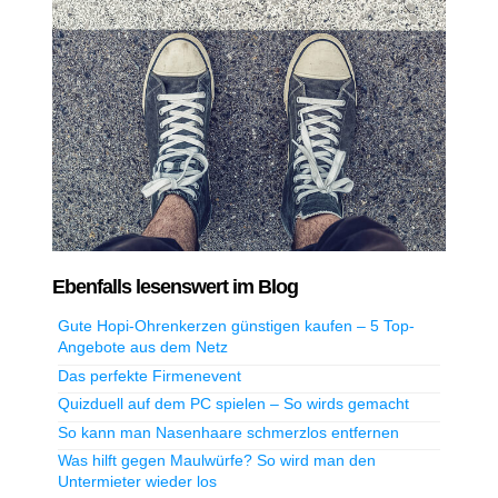
Ebenfalls lesenswert im Blog
Gute Hopi-Ohrenkerzen günstigen kaufen – 5 Top-
Angebote aus dem Netz
Das perfekte Firmenevent
Quizduell auf dem PC spielen – So wirds gemacht
So kann man Nasenhaare schmerzlos entfernen
Was hilft gegen Maulwürfe? So wird man den
Untermieter wieder los