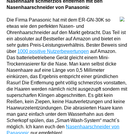
Nasenhaare schmerzlos entfernen mit den
Nasenhaarschneider von Panasonic
Die Firma Panasonic hat mit dem ER-GN-30K so
etwas wie den perfekten Nasen- und
Ohrenhaarschneider auf den Markt gebracht. Das Teil ist
ein absoluter auf Bestseller auf Amazon und bietet ein
sehr gutes Preis-Leistungsverhältnis. Bester Beweis sind
über
1000 positive Nutzerbewertungen
auf Amazon.
Das batteriebetriebene Gerät gleicht einem Mini-
Trockenrasierer für die Nase. Man kann selbst dicke
Nasenhaare auf eine Länge von 0,5 Millimeter
einkürzen, das Ergebnis entspricht einer gründlichen
Rasur! Die Entfernung geht völlig schmerzlos vonstatten,
die Haaren werden nämlich nicht ausgezupft sondern mit
superscharfen Klingen abgeschnitten. Es gibt kein
Reißen, kein Ziepen, keine Hautverletzungen und keine
Haarwurzelentzündungen. Die abrasierten Haare kann
man ganz einfach unter dem Wasserhahn aus dem
Scherkopf spülen, das „Smart-Wash-System“ macht`s
möglich. Ich kann euch den
Nasenhaarschneider von
Panasonic
nur empfehlen!