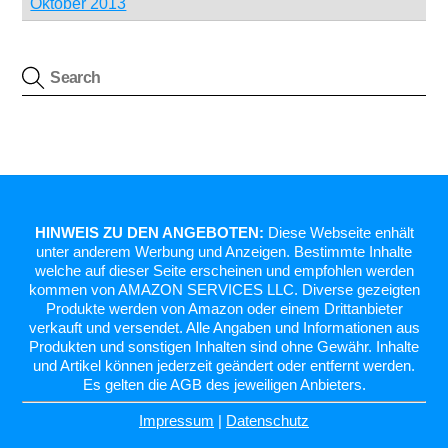
Oktober 2013
HINWEIS ZU DEN ANGEBOTEN:
Diese Webseite enhält
unter anderem Werbung und Anzeigen. Bestimmte Inhalte
welche auf dieser Seite erscheinen und empfohlen werden
kommen von AMAZON SERVICES LLC. Diverse gezeigten
Produkte werden von Amazon oder einem Drittanbieter
verkauft und versendet. Alle Angaben und Informationen aus
Produkten und sonstigen Inhalten sind ohne Gewähr. Inhalte
und Artikel können jederzeit geändert oder entfernt werden.
Es gelten die AGB des jeweiligen Anbieters.
Impressum
|
Datenschutz
Back