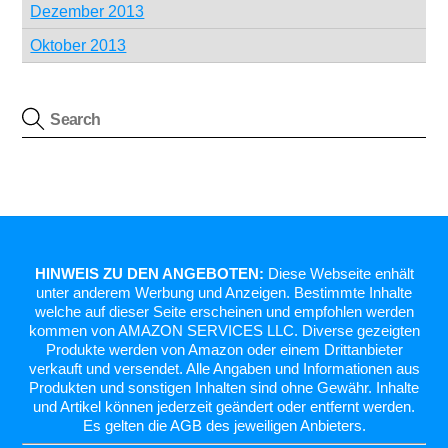
Dezember 2013
Oktober 2013
HINWEIS ZU DEN ANGEBOTEN:
Diese Webseite enhält
unter anderem Werbung und Anzeigen. Bestimmte Inhalte
welche auf dieser Seite erscheinen und empfohlen werden
kommen von AMAZON SERVICES LLC. Diverse gezeigten
Produkte werden von Amazon oder einem Drittanbieter
verkauft und versendet. Alle Angaben und Informationen aus
Produkten und sonstigen Inhalten sind ohne Gewähr. Inhalte
und Artikel können jederzeit geändert oder entfernt werden.
Es gelten die AGB des jeweiligen Anbieters.